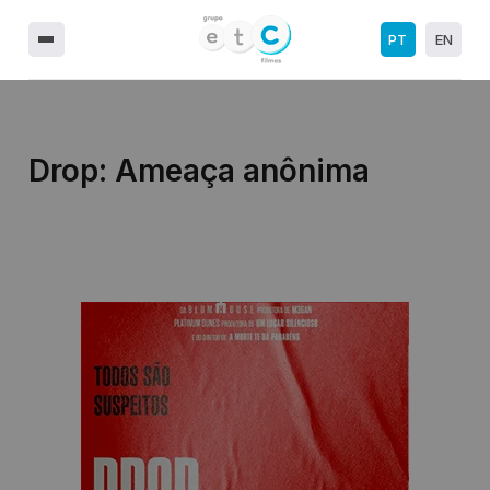
PT
EN
Drop: Ameaça anônima