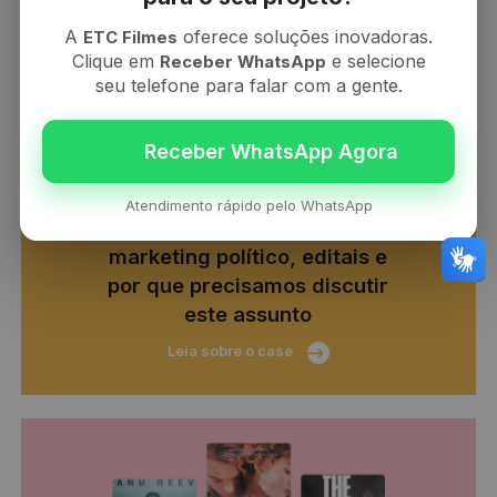
A
oferece soluções inovadoras.
ETC Filmes
Clique em
e selecione
Receber WhatsApp
seu telefone para falar com a gente.
acessibilidade
Atendimento rápido pelo WhatsApp
Acessibilidade obrigatória:
marketing político, editais e
por que precisamos discutir
este assunto
Leia sobre o case