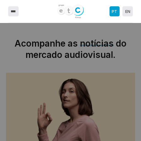
PT
EN
Acompanhe as
notícias
do
mercado audiovisual.