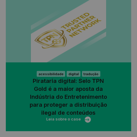
acessibilidade
digital
tradução
Pirataria digital: Selo TPN
Gold é a maior aposta da
Indústria do Entretenimento
para proteger a distribuição
ilegal de conteúdos
Leia sobre o case