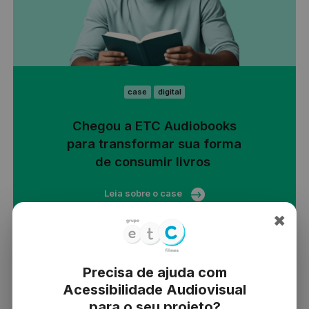
case
digital
Chegou a ETC Audiobooks
para transformar sua forma
de consumir livros
Leia sobre o case
✖
Precisa de ajuda com
Acessibilidade Audiovisual
para o seu projeto?