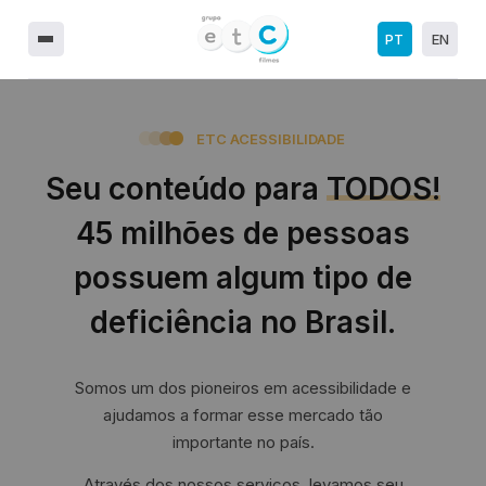
PT
EN
ETC ACESSIBILIDADE
Seu conteúdo para
TODOS!
45 milhões de pessoas
possuem algum tipo de
deficiência no Brasil.
Somos um dos pioneiros em acessibilidade e
ajudamos a formar esse mercado tão
importante no país.
Através dos nossos serviços, levamos seu