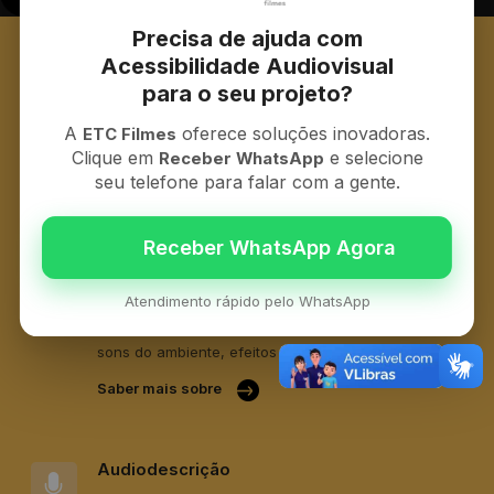
Precisa de ajuda com
Acessibilidade Audiovisual
LIBRAS
para o seu projeto?
Recurso em vídeo com interpretação de sinais que
auxilia surdos e ensurdecidos na compreensão dos
A
oferece soluções inovadoras.
ETC Filmes
conteúdos audiovisuais.
Clique em
e selecione
Receber WhatsApp
seu telefone para falar com a gente.
Saber mais sobre
Legenda Descritiva​
Atendimento rápido pelo WhatsApp
Indica, em palavras, todas as informações sonoras
do filme, desde os diálogos entre os personagens,
sons do ambiente, efeitos e até músicas.
Saber mais sobre
Audiodescrição